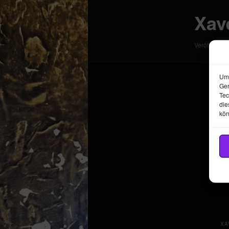
Xav
Veröffentlich
Um 
Ger
Tec
die
kön
XA