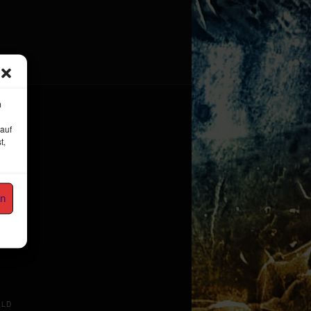
m
 auf
t,
en
ELD