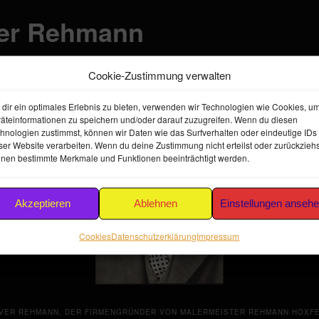
er Rehmann
t
22. Januar 2013
am
180 × 254
in
Historie
Cookie-Zustimmung verwalten
dir ein optimales Erlebnis zu bieten, verwenden wir Technologien wie Cookies, u
äteinformationen zu speichern und/oder darauf zuzugreifen. Wenn du diesen
hnologien zustimmst, können wir Daten wie das Surfverhalten oder eindeutige IDs
ser Website verarbeiten. Wenn du deine Zustimmung nicht erteilst oder zurückziehs
nen bestimmte Merkmale und Funktionen beeinträchtigt werden.
Akzeptieren
Ablehnen
Einstellungen anseh
Cookies
Datenschutzerklärung
Impressum
VER REHMANN, DER FIRMENGRÜNDER VON MALERMEISTER REHMANN HOXF