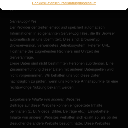
Cookies
Datenschutzerklärung
Impressum
Zusendung von Werbeinformationen, etwa durch Spam-E-Mails,
vor.
Server-Log-Files
Der Provider der Seiten erhebt und speichert automatisch
Informationen in so genannten Server-Log Files, die Ihr Browser
automatisch an uns übermittelt. Dies sind: Browsertyp,
Browserversion, verwendetes Betriebssystem, Referrer URL,
Hostname des zugreifenden Rechners und Uhrzeit der
Serveranfrage.
Diese Daten sind nicht bestimmten Personen zuordenbar. Eine
Zusammenführung dieser Daten mit anderen Datenquellen wird
nicht vorgenommen. Wir behalten uns vor, diese Daten
nachträglich zu prüfen, wenn uns konkrete Anhaltspunkte für eine
rechtswidrige Nutzung bekannt werden.
Eingebettete Inhalte von anderen Websites
Beiträge auf dieser Website können eingebettete Inhalte
beinhalten (z. B. Videos, Bilder, Beiträge etc.). Eingebettete
Inhalte von anderen Websites verhalten sich exakt so, als ob der
Besucher die andere Website besucht hätte. Diese Websites