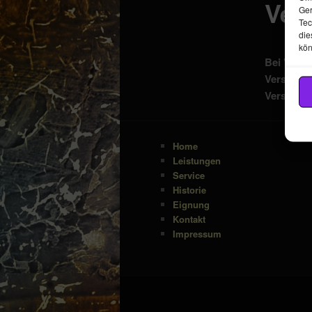
Ver
Ger
Tec
die
kön
Bei Versi
Versiche
Versicher
Home
Leistungen
Service
Historie
Eignung
Kontakt
Impressum