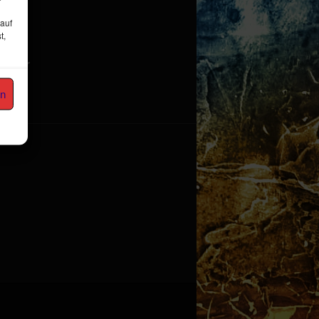
 auf
t,
 Ihrer
en