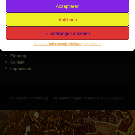
Akzeptieren
U
nd dieses, zu vernünftigen Preisen!
Ablehnen
Home
Einstellungen ansehen
Leistungen
Service
Cookies
Datenschutzerklärung
Impressum
Historie
Eignung
Kontakt
Impressum
Datenschutzerklärung
Sie haben Fragen, rufen Sie an 02872-2236