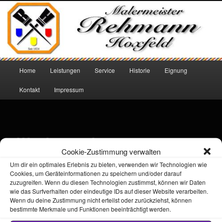
Zum
Maler Borken seit 1924
primären
Inhalt
springen
Malermeister Rehmann Hoxfeld
Hauptmenü
Home
Leistungen
Service
Historie
Eignung
Kontakt
Impressum
Wochenend &
Cookie-Zustimmung verwalten
Urlaubsservice
Um dir ein optimales Erlebnis zu bieten, verwenden wir Technologien wie
Cookies, um Geräteinformationen zu speichern und/oder darauf
zuzugreifen. Wenn du diesen Technologien zustimmst, können wir Daten
wie das Surfverhalten oder eindeutige IDs auf dieser Website verarbeiten.
Renovierungen in Ihren Privat- & Geschäftsräumen, Büros,
Wenn du deine Zustimmung nicht erteilst oder zurückziehst, können
Praxen, Kanzleien, Werkstätten und Lagern können
bestimmte Merkmale und Funktionen beeinträchtigt werden.
ausgeführt werden, wenn Sie nicht arbeiten!