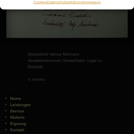
Cookies
Datenschutzerklärung
Impressum
Meisterbrief Helmut Rehmann
Handwerkskammer Ostwestfalen- Lippe zu
Bielefeld
© mareho
Home
Leistungen
Service
Historie
Eignung
Kontakt